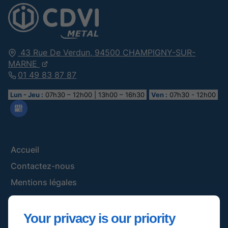
43 Rue De Verdun,
94500
CHAMPIGNY-SUR-
MARNE
01 49 83 87 87
Lun - Jeu :
07h30 – 12h00 | 13h00 – 16h30
Ven :
07h30 - 12h00
Accueil
Contactez-nous
Mentions légales
Plan du site
Your privacy is our priority