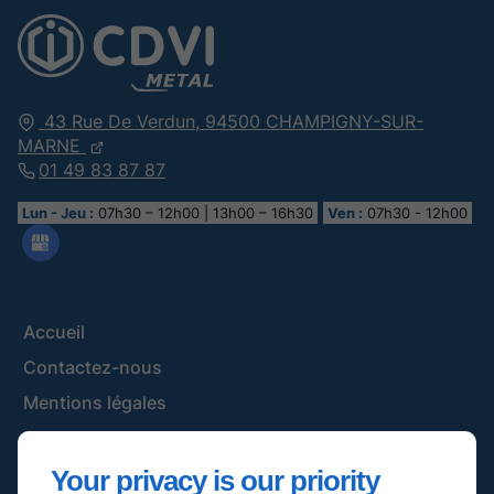
43 Rue De Verdun,
94500
CHAMPIGNY-SUR-
MARNE
01 49 83 87 87
Lun - Jeu :
07h30 – 12h00 | 13h00 – 16h30
Ven :
07h30 - 12h00
Accueil
Contactez-nous
Mentions légales
Plan du site
Your privacy is our priority