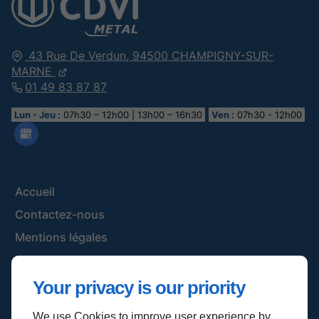
43 Rue De Verdun,
94500
CHAMPIGNY-SUR-
MARNE
01 49 83 87 87
Lun - Jeu :
07h30 – 12h00 | 13h00 – 16h30
Ven :
07h30 - 12h00
Accueil
Contactez-nous
Mentions légales
Plan du site
Your privacy is our priority
We use Cookies to improve user experience by