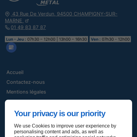
43 Rue De Verdun,
94500
CHAMPIGNY-SUR-
MARNE
01 49 83 87 87
Lun - Jeu :
07h30 – 12h00 | 13h00 – 16h30
Ven :
07h30 - 12h00
Accueil
Contactez-nous
Mentions légales
Plan du site
Your privacy is our priority
We use Cookies to improve user experience by
Haut de page
personalising content and ads, as well as