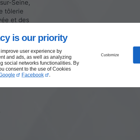
-sur-Seine,
e tôlerie
vée et des
cy is our priority
 improve user experience by
Customize
nt and ads, as well as analyzing
 à
ng social networks functionalities. By
you consent to the use of Cookies
:
Google
Facebook
.
e