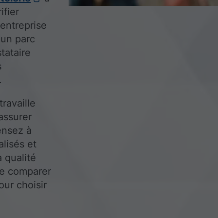
ifier
'entreprise
'un parc
tataire
s
.
travaille
’assurer
ensez à
lisés et
a qualité
 de comparer
our choisir