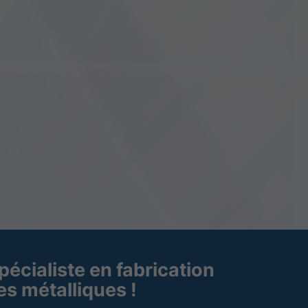
pécialiste en fabrication
les métalliques !