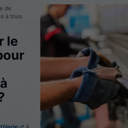
ge de
és à tous
 le
pour
 à
?
tôlerie
à