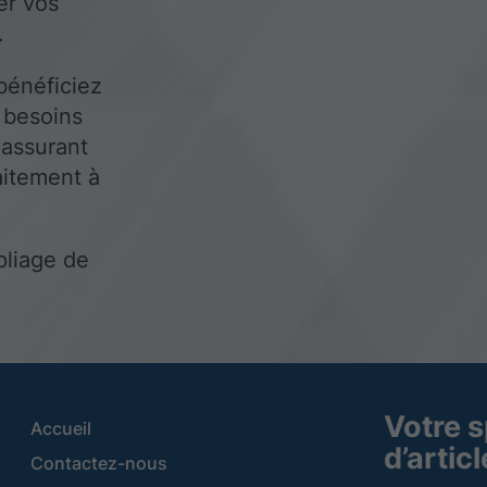
ser vos
.
bénéficiez
 besoins
 assurant
aitement à
pliage de
Votre s
Accueil
d’artic
Contactez-nous