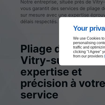
Notre entreprise, située près de Vitry
vous garantit des services de pliage d
sur mesure avec une expertise éprou
délais respectés.
Your priva
We use Cookies to
personalising conte
Pliage de tôlerie
traffic and optimizi
clicking "I Agree" 
Vitry-sur-Seine 
from our providers
expertise et
précision à votr
service