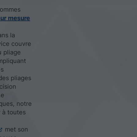
 sommes
 sur mesure
ans la
vice couvre
u pliage
mpliquant
es
des pliages
cision
ne
ques, notre
 à toutes
met son